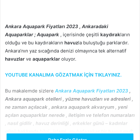
r
e
-
Ankara Aquapark Fiyatları 2023 , Ankaradaki
p
o
Aquaparklar ; Aquapark
, içerisinde çeşitli
kaydırak
ların
s
olduğu ve bu kaydırakların
havuz
la buluştuğu parklardır.
t
Ankara’nın yaz sıcağında denizi olmayınca tek alternatif
a
havuzlar
ve
aquaparklar
oluyor.
g
ö
YOUTUBE KANALIMA GÖZATMAK İÇİN TIKLAYINIZ.
n
d
Bu makalemde sizlere
Ankara Aquapark Fiyatları 2023
,
e
Ankara aquapark otelleri , yüzme havuzları ve adresleri ,
r
ne zaman açılacak , ankara aquapark akvaryum , yeni
m
açılan aquaparklar nerede , iletişim ve telefon numaraları
e
, nasıl gidilir , havuz derinliği , erkekler günü – kadınlar
k
günü hakkında bilgi , islami , muhafazakar bir havuz mu? ,
olympic özelliklere sahip mi? , servis saatleri ve yerleri ,
Daha Fazla Göster