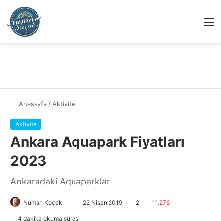
M
Anasayfa
/
Aktivite
Aktivite
Ankara Aquapark Fiyatları
2023
Ankaradaki Aquaparklar
Numan Koçak
B
22 Nisan 2019
2
11.276
i
4 dakika okuma süresi