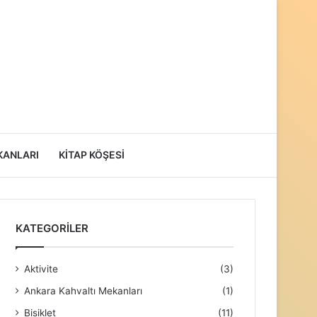
Instagram
Kenar
Arama
KANLARI
KITAP KÖŞESI
Bölmesi
yap
KATEGORILER
...
Aktivite
(3)
Ankara Kahvaltı Mekanları
(1)
Bisiklet
(11)