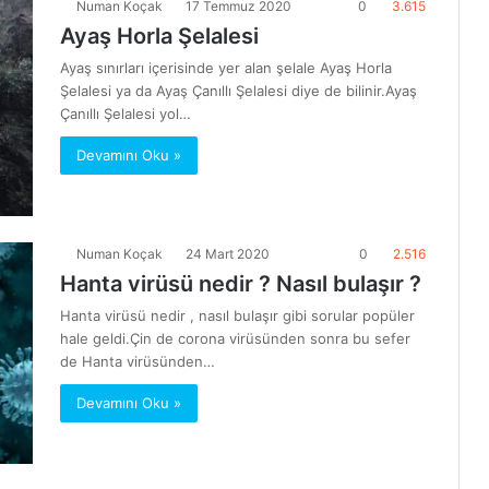
Numan Koçak
17 Temmuz 2020
0
3.615
Ayaş Horla Şelalesi
Ayaş sınırları içerisinde yer alan şelale Ayaş Horla
Şelalesi ya da Ayaş Çanıllı Şelalesi diye de bilinir.Ayaş
Çanıllı Şelalesi yol…
Devamını Oku »
Numan Koçak
24 Mart 2020
0
2.516
Hanta virüsü nedir ? Nasıl bulaşır ?
Hanta virüsü nedir , nasıl bulaşır gibi sorular popüler
hale geldi.Çin de corona virüsünden sonra bu sefer
de Hanta virüsünden…
Devamını Oku »