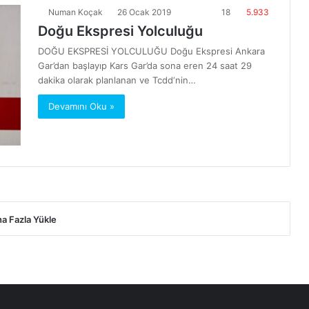
Numan Koçak
26 Ocak 2019
18
5.933
Doğu Ekspresi Yolculuğu
DOĞU EKSPRESİ YOLCULUĞU Doğu Ekspresi Ankara
Gar’dan başlayıp Kars Gar’da sona eren 24 saat 29
dakika olarak planlanan ve Tcdd‘nin…
Devamını Oku »
a Fazla Yükle