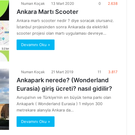
Numan Koçak
13 Mart 2020
0
2.638
Ankara Martı Scooter
Ankara martı scooter nedir ? diye soracak olursanız.
İstanbul projesinden sonra Ankarada da elektrikli
scooter projesi olan martı uygulaması devreye…
Devamını Oku »
Numan Koçak
21 Mart 2019
11
3.817
Ankapark nerede? (Wonderland
Eurasia) giriş ücreti? nasıl gidilir?
Avrupa’nın ve Türkiye’nin en büyük tema parkı olan
Ankapark ( Wonderland Eurasia ) 1 milyon 300
metrekare alanıyla Ankara da…
Devamını Oku »