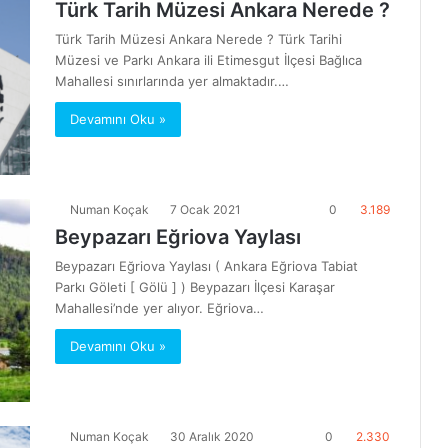
Türk Tarih Müzesi Ankara Nerede ?
Türk Tarih Müzesi Ankara Nerede ? Türk Tarihi
Müzesi ve Parkı Ankara ili Etimesgut İlçesi Bağlıca
Mahallesi sınırlarında yer almaktadır.…
Devamını Oku »
Numan Koçak
7 Ocak 2021
0
3.189
Beypazarı Eğriova Yaylası
Beypazarı Eğriova Yaylası ( Ankara Eğriova Tabiat
Parkı Göleti [ Gölü ] ) Beypazarı İlçesi Karaşar
Mahallesi’nde yer alıyor. Eğriova…
Devamını Oku »
Numan Koçak
30 Aralık 2020
0
2.330