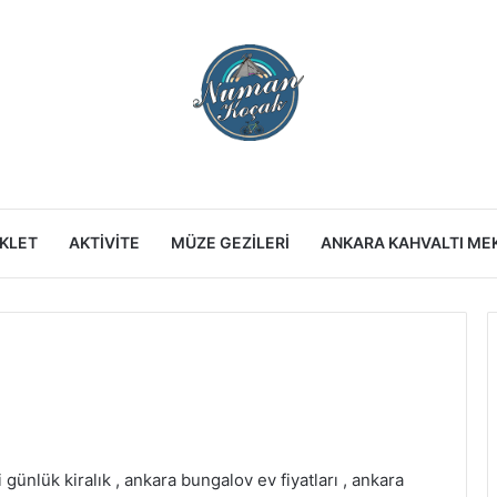
IKLET
AKTIVITE
MÜZE GEZILERI
ANKARA KAHVALTI ME
günlük kiralık , ankara bungalov ev fiyatları , ankara