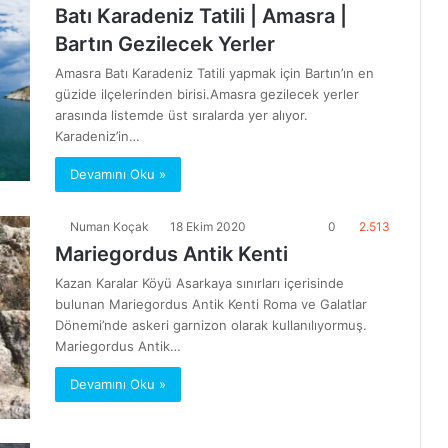
Batı Karadeniz Tatili | Amasra |
Bartın Gezilecek Yerler
Amasra Batı Karadeniz Tatili yapmak için Bartın’ın en
güzide ilçelerinden birisi.Amasra gezilecek yerler
arasında listemde üst sıralarda yer alıyor.
Karadeniz’in…
Devamını Oku »
Numan Koçak
18 Ekim 2020
0
2.513
Mariegordus Antik Kenti
Kazan Karalar Köyü Asarkaya sınırları içerisinde
bulunan Mariegordus Antik Kenti Roma ve Galatlar
Dönemi’nde askeri garnizon olarak kullanılıyormuş.
Mariegordus Antik…
Devamını Oku »