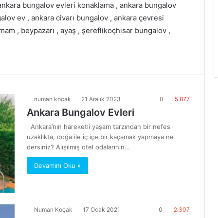
, ankara bungalov evleri konaklama , ankara bungalov
alov ev , ankara civarı bungalov , ankara çevresi
mam , beypazarı , ayaş , şereflikoçhisar bungalov ,
numan kocak
21 Aralık 2023
0
5.877
Ankara Bungalov Evleri
Ankara’nın hareketli yaşam tarzından bir nefes
uzaklıkta, doğa ile iç içe bir kaçamak yapmaya ne
dersiniz? Alışılmış otel odalarının…
Devamını Oku »
Numan Koçak
17 Ocak 2021
0
2.307