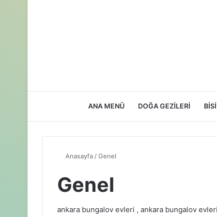
ANA MENÜ
DOĞA GEZILERI
BIS
Anasayfa
/
Genel
Genel
ankara bungalov evleri , ankara bungalov evleri 