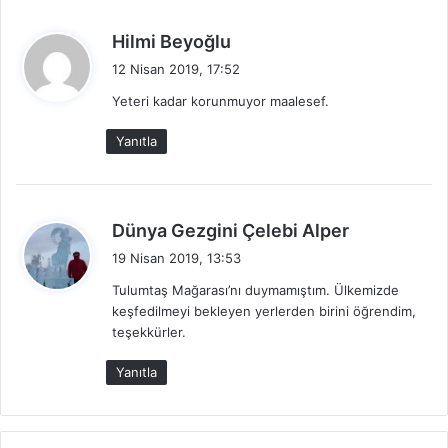
dönüştürülerek mağaranın üzerine villalar yapılmış olması
d
Hilmi Beyoğlu
gerçekten üzücü bir tablo. (Mağara ile ilgili bilgiler)
e
12 Nisan 2019, 17:52
d
Fotoğrafları
Yeteri kadar korunmuyor maalesef.
i
k
Yanıtla
i
:
d
Dünya Gezgini Çelebi Alper
e
19 Nisan 2019, 13:53
d
Tulumtaş Mağarası’nı duymamıştım. Ülkemizde
i
keşfedilmeyi bekleyen yerlerden birini öğrendim,
k
teşekkürler.
i
:
Yanıtla
tulumtaş mağara