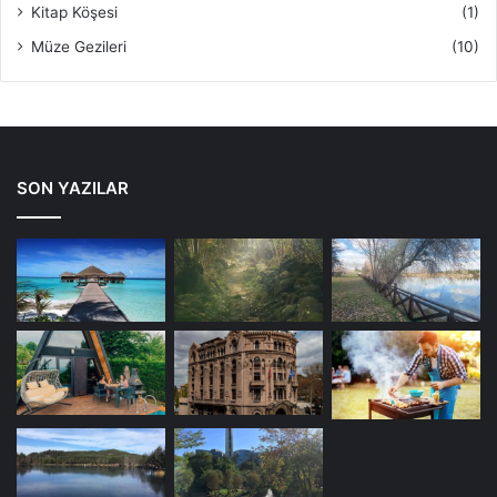
Kitap Köşesi
(1)
bulunan Damlataş Mağarası’ndan kat kat büyük bir mağara.
Müze Gezileri
(10)
Ankara Tulumtaş mağarası
(
Tulumtaş Köyü
) Türkiye’nin
en büyük Damlataş Mağarası konumunda yer alıyor.
Mağaranın girişi tehlikeli ve dar , yukardan kayalar
yuvarlanabiliyor, giriş kısmı sert kayalarla çevrili olup
aşağıya doğru inildikçe kaygan ve çamurlu bir zemin
SON YAZILAR
yapısına sahip. İç içe geçmiş labirent gibi birçok galeri ve
dar tünele sahip doğa harikası mağara sahipsiz ve turizme
açılmayı bekliyor. Sarkıt ve dikitler kırılıp yağmalanmış,
mağara içerisinde ateş yakılmış, bira şişeleri, soda şişeleri
gibi çeşitli çöpler atılmış ve duvarlara oklar çizilip
başkentin en büyük doğa harikası tahrip edilmiş.
Yetkililerin
Ankara Damlataş Mağarası
‘ na hâlâ gereken
önemi vermemesi Türkiye açısından gerçekten utanç
kaynağı bir tablo çiziyor. (
Tulumtaş Cave
)
SAYGILARIMLA