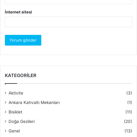
İnternet sitesi
KATEGORILER
Aktivite
(3)
Ankara Kahvaltı Mekanları
(1)
Bisiklet
(11)
damlataş mağarası
Doğa Gezileri
(20)
Tulumtaş Damlataş Mağarası
Genel
(13)
Bu mağara her yıl milyonlarca turistin gittiği Alanya’da