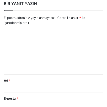
BIR YANIT YAZIN
E-posta adresiniz yayınlanmayacak.
Gerekli alanlar
*
ile
işaretlenmişlerdir
Y
o
r
u
ankara damlataş mağarası
m
*
Ad
*
E-posta
*