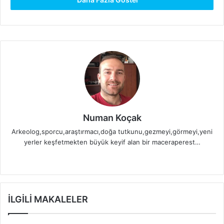
tulumtaş damlataş mağarası
Numan Koçak
Arkeolog,sporcu,araştırmacı,doğa tutkunu,gezmeyi,görmeyi,yeni
yerler keşfetmekten büyük keyif alan bir maceraperest…
We
Fa
Ins
b
ce
tag
sit
bo
ra
esi
ok
m
İLGILI MAKALELER