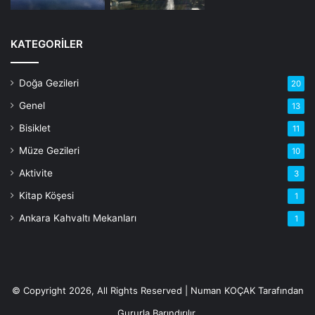
Numan KOÇAK
KATEGORILER
Doğa Gezileri
20
Genel
13
Bisiklet
11
Müze Gezileri
10
Aktivite
3
Kitap Köşesi
1
Ankara Kahvaltı Mekanları
1
© Copyright 2026, All Rights Reserved |
Numan KOÇAK
Tarafından
Gururla Barındırılır.