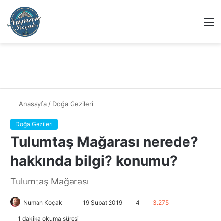
M
Anasayfa
/
Doğa Gezileri
Doğa Gezileri
Tulumtaş Mağarası nerede?
hakkında bilgi? konumu?
Tulumtaş Mağarası
Numan Koçak
B
19 Şubat 2019
4
3.275
i
1 dakika okuma süresi