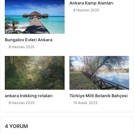
Ankara Kamp Alanları
8 Haziran 2025
tuluntaş mağarası
Bungalov Evleri Ankara
8 Haziran 2025
ankara trekking rotaları
Türkiye Milli Botanik Bahçesi
8 Haziran 2025
19 Aralık 2023
gölbaşı damlataş mağarası
4 YORUM
Tulumtaş Mağarası Nerede