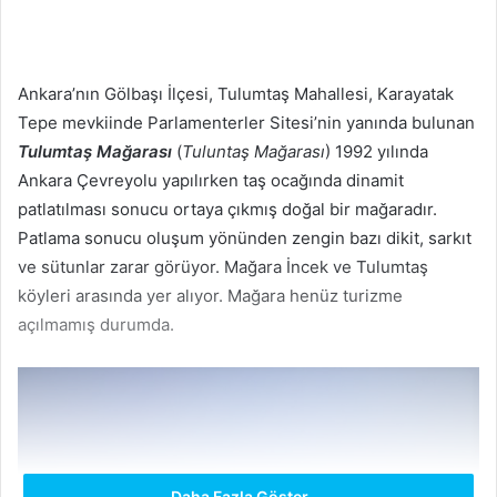
r
e
-
Ankara’nın Gölbaşı İlçesi, Tulumtaş Mahallesi, Karayatak
p
o
Tepe mevkiinde Parlamenterler Sitesi’nin yanında bulunan
s
Tulumtaş Mağarası
(
Tuluntaş Mağarası
) 1992 yılında
t
Ankara Çevreyolu yapılırken taş ocağında dinamit
a
patlatılması sonucu ortaya çıkmış doğal bir mağaradır.
g
Patlama sonucu oluşum yönünden zengin bazı dikit, sarkıt
ö
ve sütunlar zarar görüyor. Mağara İncek ve Tulumtaş
n
köyleri arasında yer alıyor. Mağara henüz turizme
d
açılmamış durumda.
e
r
m
e
k
Daha Fazla Göster